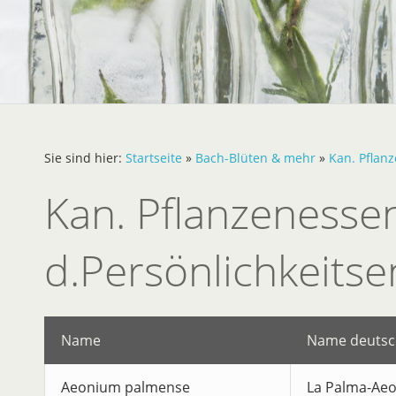
Sie sind hier:
Startseite
»
Bach-Blüten & mehr
»
Kan. Pflan
Kan. Pflanzenesse
d.Persönlichkeitse
Name
Name deutsc
Aeonium palmense
La Palma-Ae