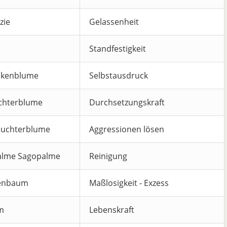
zie
Gelassenheit
Standfestigkeit
ckenblume
Selbstausdruck
chterblume
Durchsetzungskraft
euchterblume
Aggressionen lösen
Palme Sagopalme
Reinigung
enbaum
Maßlosigkeit - Exzess
m
Lebenskraft