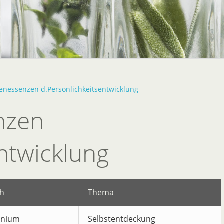
zenessenzen d.Persönlichkeitsentwicklung
nzen
ntwicklung
h
Thema
onium
Selbstentdeckung