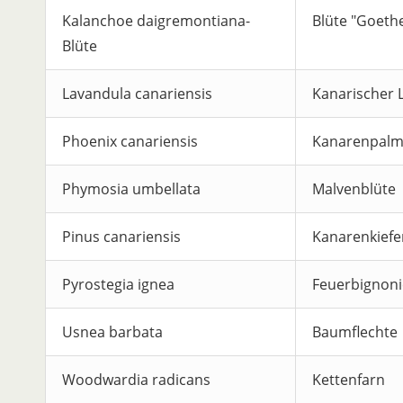
Kalanchoe daigremontiana-
Blüte "Goeth
Blüte
Lavandula canariensis
Kanarischer 
Phoenix canariensis
Kanarenpal
Phymosia umbellata
Malvenblüte
Pinus canariensis
Kanarenkiefe
Pyrostegia ignea
Feuerbignoni
Usnea barbata
Baumflechte
Woodwardia radicans
Kettenfarn