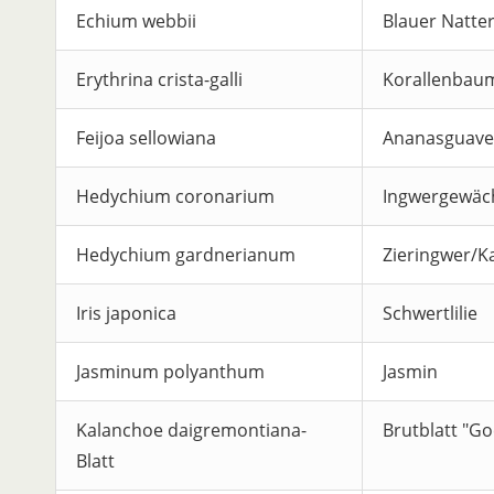
Echium webbii
Blauer Natte
Erythrina crista-galli
Korallenbau
Feijoa sellowiana
Ananasguave
Hedychium coronarium
Ingwergewäc
Hedychium gardnerianum
Zieringwer/Ka
Iris japonica
Schwertlilie
Jasminum polyanthum
Jasmin
Kalanchoe daigremontiana-
Brutblatt "Go
Blatt