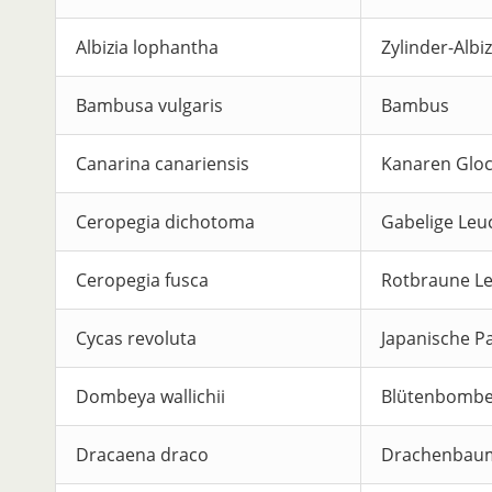
Albizia lophantha
Zylinder-Albiz
Bambusa vulgaris
Bambus
Canarina canariensis
Kanaren Glo
Ceropegia dichotoma
Gabelige Leu
Ceropegia fusca
Rotbraune L
Cycas revoluta
Japanische 
Dombeya wallichii
Blütenbomb
Dracaena draco
Drachenbau